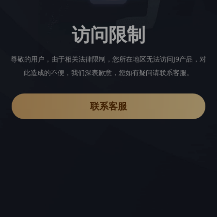
访问限制
尊敬的用户，由于相关法律限制，您所在地区无法访问J9产品，对
此造成的不便，我们深表歉意，您如有疑问请联系客服。
联系客服